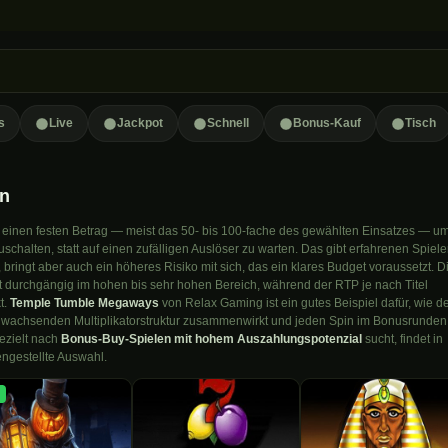
s
Live
Jackpot
Schnell
Bonus-Kauf
Tisch
en
 einen festen Betrag — meist das 50- bis 100-fache des gewählten Einsatzes — u
uschalten, statt auf einen zufälligen Auslöser zu warten. Das gibt erfahrenen Spiele
 bringt aber auch ein höheres Risiko mit sich, das ein klares Budget voraussetzt. D
ast durchgängig im hohen bis sehr hohen Bereich, während der RTP je nach Titel
t.
Temple Tumble Megaways
von Relax Gaming ist ein gutes Beispiel dafür, wie d
er wachsenden Multiplikatorstruktur zusammenwirkt und jeden Spin im Bonusrunden
gezielt nach
Bonus-Buy-Spielen mit hohem Auszahlungspotenzial
sucht, findet in
ngestellte Auswahl.