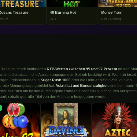
Oceans Treasure
40 Burning Hot
Money Train
NetEnt
EGT
Relax Gaming
gel mit frisch kalibrierten
RTP-Werten zwischen 95 und 97 Prozent
an den Star
rt und die tatsächliche Auszahlungsquote im Betrieb bestätigt wird. Wer früh testet,
figen Freispielrunden in
Sugar Rush 1000
oder die Hold-and-Spin-Struktur von
 breite Meinungslage gebildet hat.
Volatilität und Bonushäufigkeit
sind bei neuen T
es lässt sich am besten durch eigene Runden einschätzen, nicht durch Versprech
siert, sobald geprüfte Titel von den Anbietern freigegeben werden.