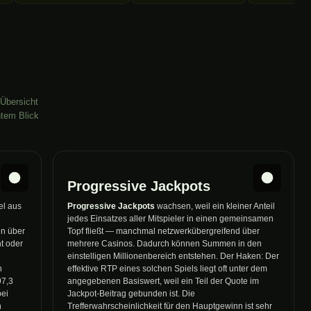
 Übersicht
htem Blick
Progressive Jackpots
el aus
Progressive Jackpots
wachsen, weil ein kleiner Anteil
jedes Einsatzes aller Mitspieler in einen gemeinsamen
en über
Topf fließt — manchmal netzwerkübergreifend über
t oder
mehrere Casinos. Dadurch können Summen in den
einstelligen Millionenbereich entstehen. Der Haken: Der
n
effektive RTP eines solchen Spiels liegt oft unter dem
97,3
angegebenen Basiswert, weil ein Teil der Quote im
bei
Jackpot-Beitrag gebunden ist. Die
n
Trefferwahrscheinlichkeit für den Hauptgewinn ist sehr