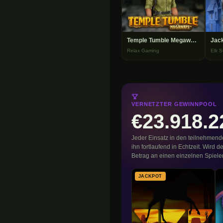
Temple Tumble Megaways
Jack
Relax Gaming
Elk S
VERNETZTER GEWINNPOOL
€23.918.2
Jeder Einsatz in den teilnehmenden
ihn fortlaufend in Echtzeit. Wird
Betrag an einen einzelnen Spieler
JACKPOT