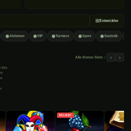
Entwickler
Aktionen
VIP
Turniere
Sport
Statistik
‹
›
Alle Bonus-Slots
m das
rn
ie
er
BELIEBT