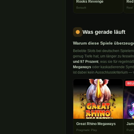
Rooks Revenge
Red
Betsoft
Reel
Was gerade läuft
Warum diese Spiele überzeug
Beliebte Slots bei deutschen Spiele
genug Tiefe hat, um länger zu fesseln
und 97 Prozent
, was sie für regelm
Megaways
oder kaskadierende Symb
ist dabei kein Ausschlusskriterium 
BEL
Great Rhino Megaways
Jam
Pragmatic Play
Push